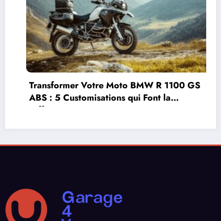
re Moto BMW R 1100 GS
Covering moto ou p
tions qui Font la
choisir selon l’état
deux-roues ?