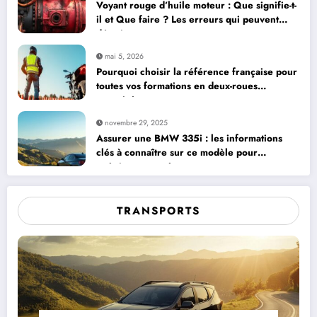
Voyant rouge d’huile moteur : Que signifie-t-
il et Que faire ? Les erreurs qui peuvent
détruire votre moteur
mai 5, 2026
Pourquoi choisir la référence française pour
toutes vos formations en deux-roues
motorisés
novembre 29, 2025
Assurer une BMW 335i : les informations
clés à connaître sur ce modèle pour
maîtriser vos coûts
TRANSPORTS