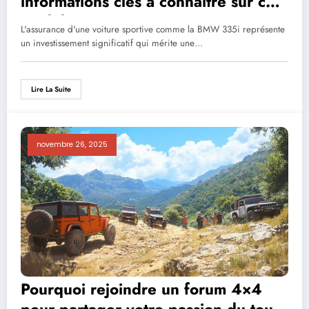
informations clés à connaître sur ce
modèle pour maîtriser vos coûts
L'assurance d'une voiture sportive comme la BMW 335i représente
un investissement significatif qui mérite une…
Lire La Suite
novembre 26, 2025
Pourquoi rejoindre un forum 4×4
pour partager votre passion du tout-