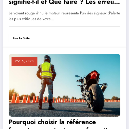
signifie-t-il et Que faire ? Les erreurs
qui peuvent détruire votre moteur
Le voyant rouge d'huile moteur représente l'un des signaux d'alerte
les plus critiques de votre…
Lire La Suite
mai 5, 2026
Pourquoi choisir la référence