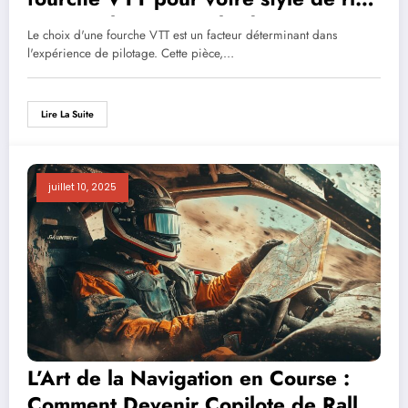
sans exploser votre budget ?
Le choix d'une fourche VTT est un facteur déterminant dans
l'expérience de pilotage. Cette pièce,…
Lire La Suite
juillet 10, 2025
L’Art de la Navigation en Course :
Comment Devenir Copilote de Rallye