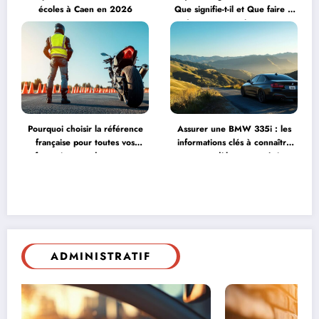
écoles à Caen en 2026
Que signifie-t-il et Que faire ?
Les erreurs qui peuvent
détruire votre moteur
Pourquoi choisir la référence
Assurer une BMW 335i : les
française pour toutes vos
informations clés à connaître
formations en deux-roues
sur ce modèle pour maîtriser
motorisés
vos coûts
ADMINISTRATIF