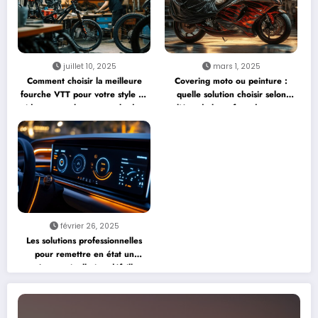
juillet 10, 2025
mars 1, 2025
Comment choisir la meilleure
Covering moto ou peinture :
fourche VTT pour votre style de
quelle solution choisir selon
ride sans exploser votre budget
l’état de la surface de votre
?
deux-roues ?
février 26, 2025
Les solutions professionnelles
pour remettre en état un
système antipollution défaillant