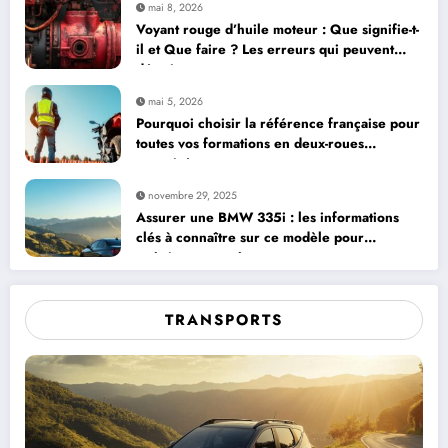
mai 8, 2026
Voyant rouge d’huile moteur : Que signifie-t-
il et Que faire ? Les erreurs qui peuvent
détruire votre moteur
mai 5, 2026
Pourquoi choisir la référence française pour
toutes vos formations en deux-roues
motorisés
novembre 29, 2025
Assurer une BMW 335i : les informations
clés à connaître sur ce modèle pour
maîtriser vos coûts
TRANSPORTS