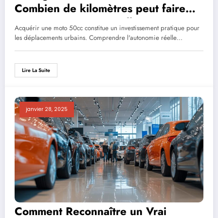
Combien de kilomètres peut faire
une moto 50cc et quelles assurances
Acquérir une moto 50cc constitue un investissement pratique pour
choisir ?
les déplacements urbains. Comprendre l'autonomie réelle…
Lire La Suite
janvier 28, 2025
Comment Reconnaître un Vrai