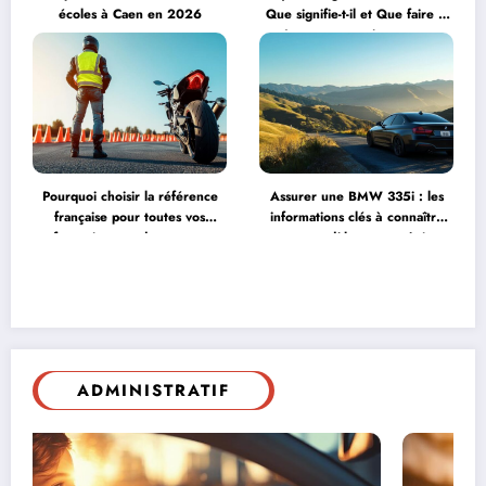
écoles à Caen en 2026
Que signifie-t-il et Que faire ?
Les erreurs qui peuvent
détruire votre moteur
Pourquoi choisir la référence
Assurer une BMW 335i : les
française pour toutes vos
informations clés à connaître
formations en deux-roues
sur ce modèle pour maîtriser
motorisés
vos coûts
ADMINISTRATIF